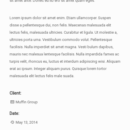
sit amet ante. Donec eu lib ero sit amet quam eges.
Lorem ipsum dolor sit amet enim. Etiam ullamcorper. Suspen
disse a pellentesque dui, non felis. Maecenas malesuada elit
lectus felis, malesuada ultricies. Curabitur et ligula. Ut molestie a,
ultricies porta urna. Vestibulum commodo volut. Pellentesque
facilisis. Nulla imperdiet sit amet magna. Vesti bulum dapibus,
mauris nec malesua lentesque facilisis. Nulla imperdida fames ac
turpis velit, rhoncus eu, luctus et interdum adipiscing wisi. Aliquam
erat ac ipsum. Integer aliquam purus. Quisque lorem tortor
malesuada elit lectus felis male suada.
Client:
Muffin Group
Date:
May 13, 2014