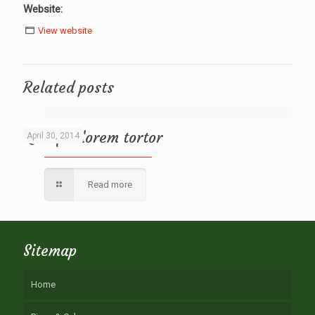
Website:
View website
Related posts
Quisque lorem tortor
April 30, 2014
Read more
Sitemap
Home