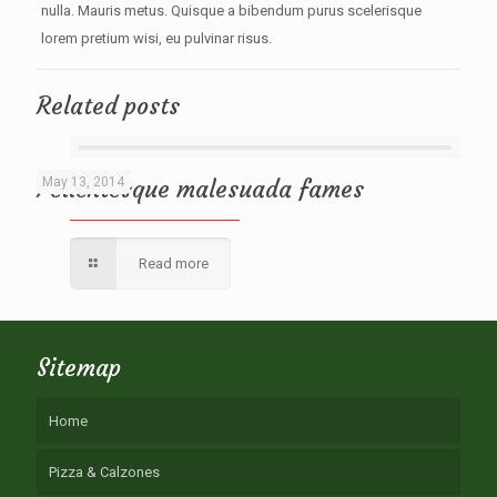
nulla. Mauris metus. Quisque a bibendum purus scelerisque
lorem pretium wisi, eu pulvinar risus.
Related posts
Pellentesque malesuada fames
May 13, 2014
Read more
Sitemap
Home
Pizza & Calzones