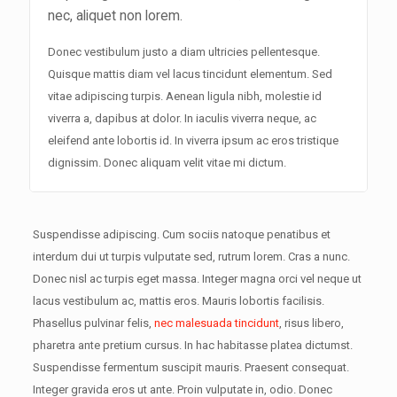
nec, aliquet non lorem.
Donec vestibulum justo a diam ultricies pellentesque.
Quisque mattis diam vel lacus tincidunt elementum. Sed
vitae adipiscing turpis. Aenean ligula nibh, molestie id
viverra a, dapibus at dolor. In iaculis viverra neque, ac
eleifend ante lobortis id. In viverra ipsum ac eros tristique
dignissim. Donec aliquam velit vitae mi dictum.
Suspendisse adipiscing. Cum sociis natoque penatibus et
interdum dui ut turpis vulputate sed, rutrum lorem. Cras a nunc.
Donec nisl ac turpis eget massa. Integer magna orci vel neque ut
lacus vestibulum ac, mattis eros. Mauris lobortis facilisis.
Phasellus pulvinar felis,
nec malesuada tincidunt
, risus libero,
pharetra ante pretium cursus. In hac habitasse platea dictumst.
Suspendisse fermentum suscipit mauris. Praesent consequat.
Integer gravida eros ut ante. Proin vulputate in, odio. Donec